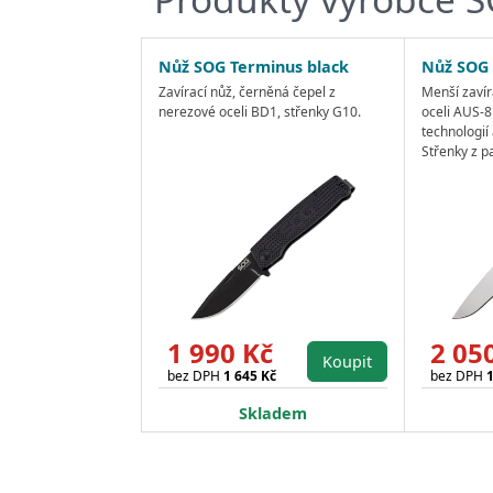
Nůž SOG Terminus black
Nůž SOG 
Zavírací nůž, černěná čepel z
Menší zavíra
nerezové oceli BD1, střenky G10.
oceli AUS-8
technologií
Střenky z p
1 990 Kč
2 05
Koupit
bez DPH
1 645 Kč
bez DPH
1
Skladem