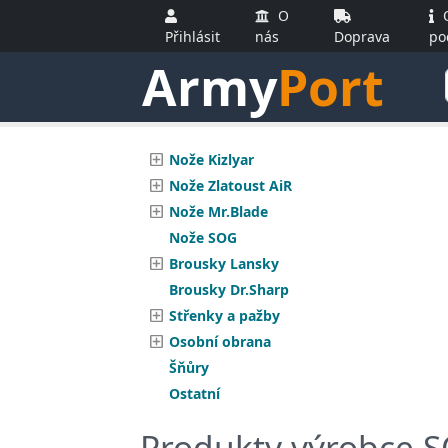
O
O
Přihlásit
nás
Doprava
po
Army
Port
Nože Kizlyar
Nože Zlatoust AiR
Nože Mr.Blade
Nože SOG
Brousky Lansky
Brousky Dr.Sharp
Střenky a pažby
Osobní obrana
Šňůry
Ostatní
Produkty výrobce 