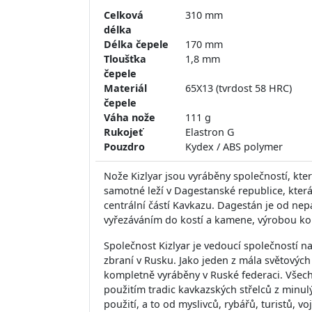
Celková
310 mm
délka
Délka čepele
170 mm
Tloušťka
1,8 mm
čepele
Materiál
65X13 (tvrdost 58 HRC)
čepele
Váha nože
111 g
Rukojeť
Elastron G
Pouzdro
Kydex / ABS polymer
Nože Kizlyar jsou vyráběny společností, kter
samotné leží v Dagestanské republice, kter
centrální částí Kavkazu. Dagestán je od n
vyřezáváním do kostí a kamene, výrobou kob
Společnost Kizlyar je vedoucí společností n
zbraní v Rusku. Jako jeden z mála světovýc
kompletně vyráběny v Ruské federaci. Všech
použitím tradic kavkazských střelců z minulý
použití, a to od myslivců, rybářů, turistů, 