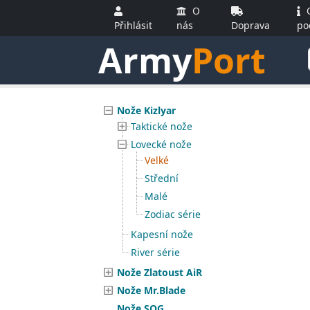
O
O
Přihlásit
nás
Doprava
po
Army
Port
Nože Kizlyar
Taktické nože
Lovecké nože
Velké
Střední
Malé
Zodiac série
Kapesní nože
River série
Nože Zlatoust AiR
Nože Mr.Blade
Nože SOG