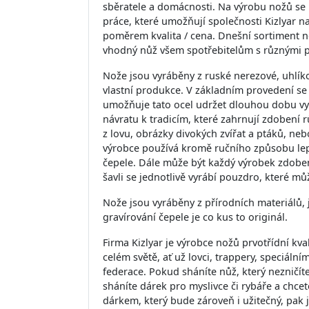
sběratele a domácnosti. Na výrobu nožů se p
práce, které umožňují společnosti Kizlyar n
poměrem kvalita / cena. Dnešní sortiment no
vhodný nůž všem spotřebitelům s různými 
Nože jsou vyráběny z ruské nerezové, uhlík
vlastní produkce. V základním provedení se
umožňuje tato ocel udržet dlouhou dobu vyni
návratu k tradicím, které zahrnují zdobení
z lovu, obrázky divokých zvířat a ptáků, neb
výrobce používá kromě ručního způsobu lept
čepele. Dále může být každý výrobek zdobe
šavli se jednotlivě vyrábí pouzdro, které mů
Nože jsou vyráběny z přírodních materiálů, j
gravírování čepele je co kus to originál.
Firma Kizlyar je výrobce nožů prvotřídní kva
celém světě, ať už lovci, trappery, speciá
federace. Pokud sháníte nůž, který nezničít
sháníte dárek pro myslivce či rybáře a chc
dárkem, který bude zároveň i užitečný, pak 