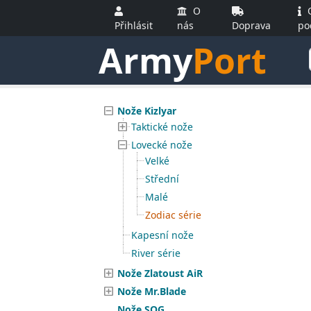
O
O
Přihlásit
nás
Doprava
po
Army
Port
Nože Kizlyar
Taktické nože
Lovecké nože
Velké
Střední
Malé
Zodiac série
Kapesní nože
River série
Nože Zlatoust AiR
Nože Mr.Blade
Nože SOG