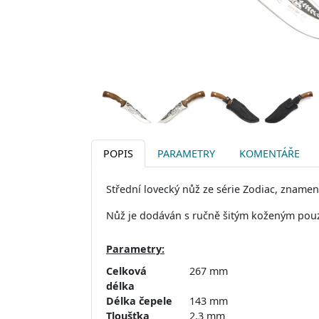
POPIS
PARAMETRY
KOMENTÁŘE
Střední lovecký nůž ze série Zodiac, znamen
Nůž je dodáván s ručně šitým koženým pou
Parametry:
Celková
267 mm
délka
Délka čepele
143 mm
Tloušťka
2,3 mm