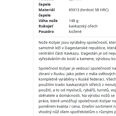
čepele
Materiál
65X13 (tvrdost 58 HRC)
čepele
Váha nože
148 g
Rukojeť
kavkazský ořech
Pouzdro
kožené
Nože Kizlyar jsou vyráběny společností, kter
samotné leží v Dagestanské republice, kter
centrální částí Kavkazu. Dagestán je od n
vyřezáváním do kostí a kamene, výrobou kob
Společnost Kizlyar je vedoucí společností n
zbraní v Rusku. Jako jeden z mála světovýc
kompletně vyráběny v Ruské federaci. Všech
použitím tradic kavkazských střelců z minulý
použití, a to od myslivců, rybářů, turistů, 
sběratele a domácnosti. Na výrobu nožů se p
práce, které umožňují společnosti Kizlyar n
poměrem kvalita / cena. Dnešní sortiment no
vhodný nůž všem spotřebitelům s různými 