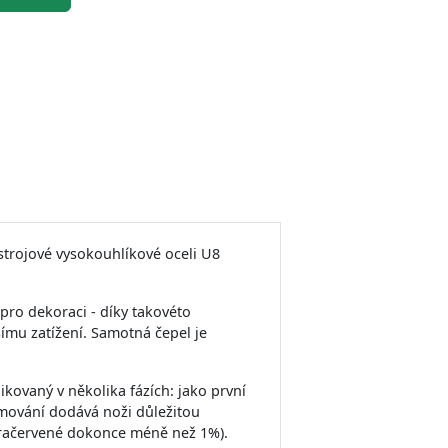
strojové vysokouhlíkové oceli U8
 pro dekoraci - díky takovéto
mu zatížení. Samotná čepel je
ovaný v několika fázích: jako první
mování dodává noži důležitou
 infračervené dokonce méně než 1%).