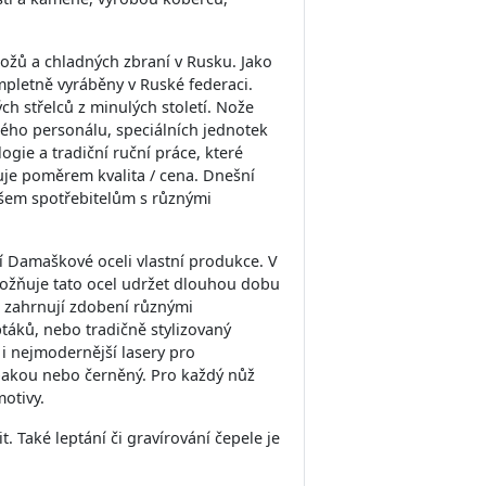
nožů a chladných zbraní v Rusku. Jako
mpletně vyráběny v Ruské federaci.
ch střelců z minulých století. Nože
ského personálu, speciálních jednotek
gie a tradiční ruční práce, které
uje poměrem kvalita / cena. Dnešní
všem spotřebitelům s různými
í Damaškové oceli vlastní produkce. V
možňuje tato ocel udržet dlouhou dobu
ré zahrnují zdobení různými
ptáků, nebo tradičně stylizovaný
i nejmodernější lasery pro
lpakou nebo černěný. Pro každý nůž
otivy.
. Také leptání či gravírování čepele je