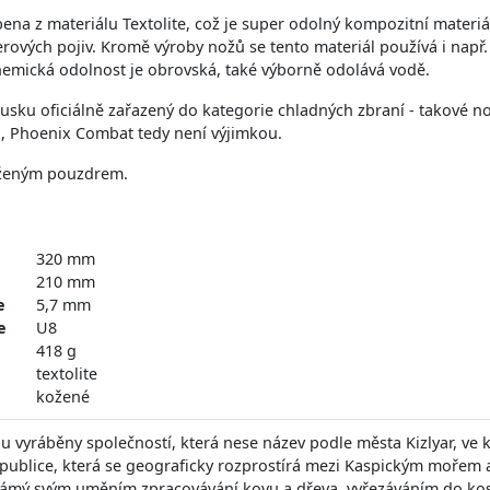
bena z materiálu Textolite, což je super odolný kompozitní materi
rových pojiv. Kromě výroby nožů se tento materiál používá i např. 
hemická odolnost je obrovská, také výborně odolává vodě.
Rusku oficiálně zařazený do kategorie chladných zbraní - takové n
lo, Phoenix Combat tedy není výjimkou.
ženým pouzdrem.
320 mm
210 mm
e
5,7 mm
e
U8
418 g
textolite
kožené
ou vyráběny společností, která nese název podle města Kizlyar, ve 
ublice, která se geograficky rozprostírá mezi Kaspickým mořem a 
ámý svým uměním zpracovávání kovu a dřeva, vyřezáváním do kos