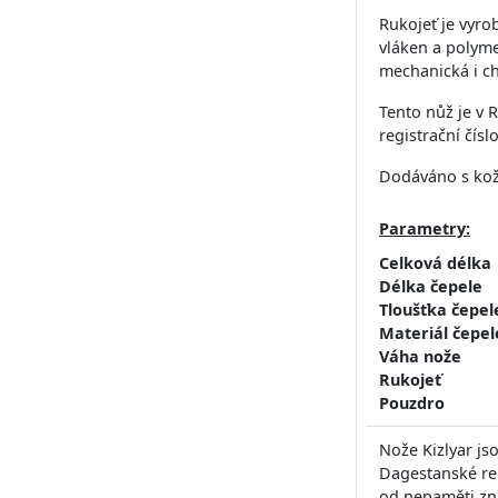
Rukojeť je vyro
vláken a polyme
mechanická i c
Tento nůž je v 
registrační čís
Dodáváno s ko
Parametry:
Celková délka
Délka čepele
Tloušťka čepel
Materiál čepel
Váha nože
Rukojeť
Pouzdro
Nože Kizlyar js
Dagestanské rep
od nepaměti zn