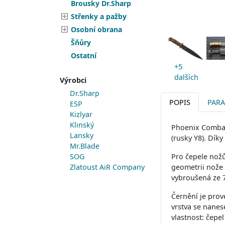
Brousky Dr.Sharp
Střenky a pažby
Osobní obrana
Šňůry
Ostatní
+5
dalších
Výrobci
Dr.Sharp
POPIS
PAR
ESP
Kizlyar
Klinský
Phoenix Combat 
Lansky
(rusky Y8). Dík
Mr.Blade
SOG
Pro čepele nožů
Zlatoust AiR Company
geometrii nože
vybroušená ze 7
Černění je prov
vrstva se nane
vlastnost: čepe