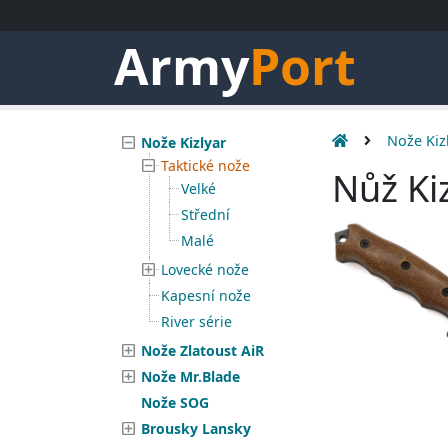
Army
Port
Nože Kiz
Nože Kizlyar
Taktické nože
Nůž Ki
Velké
Střední
Malé
Lovecké nože
Kapesní nože
River série
Nože Zlatoust AiR
Nože Mr.Blade
Nože SOG
Brousky Lansky