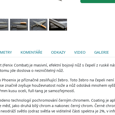
AMETRY
KOMENTÁŘE
ODKAZY
VIDEO
GALERIE
(Fenix Combat) je masivní, efektní bojový nůž s čepelí z ruské ná
y tomu jde doslova o nezničitelný nůž.
 Phoenix je příznačné zesilňující žebro. Toto žebro na čepeli není
 se značně zvyšuje houževnatost nože a nůž odolává mnohem vyšší
mm kusu oceli, full-tang je samozřejmostí.
edeno technologií pochromování černým chromem. Coating je aplik
se měď, jako druhá bílý chrom a nakonec černý chrom. Černé chro
l neodráží světlo (odraz světla ve viditelné části spektra je 2%, v