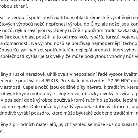
ýrobou zbraní.
yar je vedoucí společností na trhu v oblasti řemeslně vyráběných 
ětových výrobců nožů nepřenesl výrobu do Číny, ale nože jsou ko
nožů, dýk a šavlí jsou vyráběny ručně s použitím tradic kavkazský
mi širokou oblast použití, a to od myslivců, rybářů, turistů, vojen
 a domácnosti. Na výrobu nožů se používají nejmodernější technolo
nosti Kizlyar nabízet spotřebitelům nejlepší produkt, který vyhov
společnosti Kyzliar je tak velký, že může poskytnout vhodný nůž 
ěny z ruské nerezové, uhlíkové a v neposlední řadě vysoce kvalitn
dení se používá ocel 65X13. Po zakalení na tvrdost 57-59 HRC u
é vlastnosti. Čepele nožů jsou odlišné díky návratu k tradicím, kte
otivy, kterými mohou být scény z lovu, obrázky divokých zvířat a 
. V poslední době výrobce používá kromě ručního způsobu leptání 
ivů na čepele. Dále může být každý výrobek zdobený stříbrem, a
ednotlivě vyrábí pouzdro, které může být také zdobené tradičními m
ny z přírodních materiálů, jejichž vzhled se může kus od kusu lišit
ál.