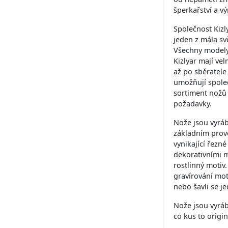
šperkařství a v
Společnost Kizl
jeden z mála sv
Všechny modely 
Kizlyar mají vel
až po sběratele
umožňují společ
sortiment nožů 
požadavky.
Nože jsou vyráb
základním prove
vynikající řezn
dekorativními m
rostlinný motiv
gravírování mot
nebo šavli se j
Nože jsou vyrábě
co kus to origin