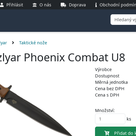
Přihlásit
O nás
Doprava
Obchodní podmín
lyar
Taktické nože
zlyar Phoenix Combat U8
Výrobce
Dostupnost
Měrná jednotka
Cena bez DPH
Cena s DPH
Množství:
ks
Přidat do k