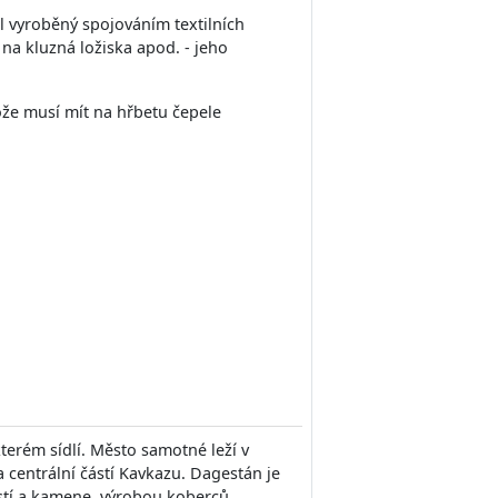
ál vyroběný spojováním textilních
na kluzná ložiska apod. - jeho
ože musí mít na hřbetu čepele
kterém sídlí. Město samotné leží v
centrální částí Kavkazu. Dagestán je
tí a kamene, výrobou koberců,