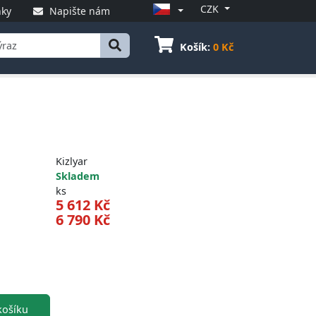
CZK
ky
Napište nám
Košík:
0 Kč
Kizlyar
Skladem
ks
5 612 Kč
6 790 Kč
ošíku